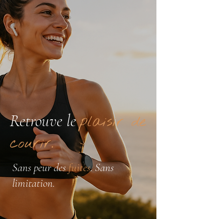
Retrouve le
plaisir de
courir.
Sans peur des
fuites
. Sans
limitation.