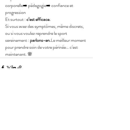
corporelle➡️ pédagogie➡️ confiance et 
progression
Et surtout : 
c’est efficace.
Si vous avez des symptômes, même discrets, 
ou si vous voulez reprendre le sport 
sereinement : 
parlons-en.
Le meilleur moment 
pour prendre soin de votre périnée… c’est 
maintenant. 🌸
Posts récents
Voir tout