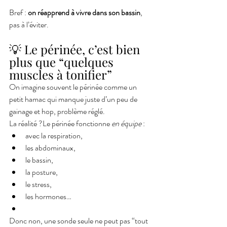
Bref : 
on réapprend à vivre dans son bassin
, 
pas à l’éviter.
💡 Le périnée, c’est bien 
plus que “quelques 
muscles à tonifier”
On imagine souvent le périnée comme un 
petit hamac qui manque juste d’un peu de 
gainage et hop, problème réglé.
La réalité ?Le périnée fonctionne 
en équipe
 :
avec la respiration,
les abdominaux,
le bassin,
la posture,
le stress,
les hormones…
Donc non, une sonde seule ne peut pas “tout 