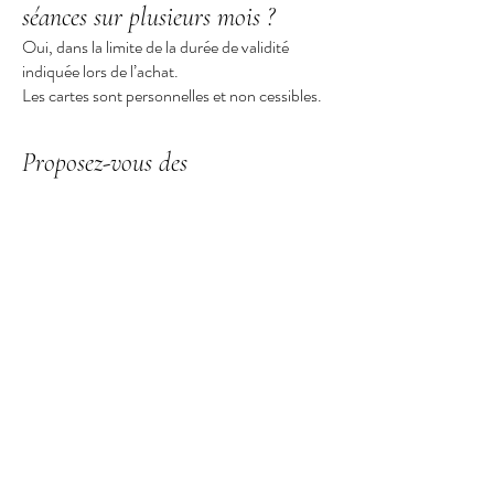
séances sur plusieurs mois ?
Oui, dans la limite de la durée de validité
indiquée lors de l’achat.
Les cartes sont personnelles et non cessibles.
Proposez-vous des
accompagnements post-partum ?
Oui.
Les accompagnements post-partum peuvent
inclure :
rééducation périnéale et abdominale,
reprise progressive du mouvement,
exercices adaptés,
accompagnement à la reprise du sport,
mobilité,
respiration,
ou accompagnement physique personnalisé.